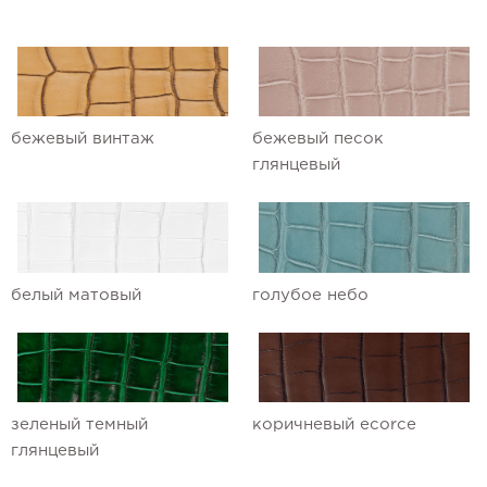
Ремешки для часов Ulysse Nardin
Ремешки для часов Vacheron
Constantin
бежевый винтаж
бежевый песок
Ремешки для часов Zenith
глянцевый
белый матовый
голубое небо
зеленый темный
коричневый ecorce
глянцевый