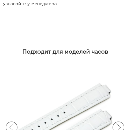
Ремешки для часов Frederique
узнавайте у менеджера
Constant
Ремешки для Carl F. Bucherer
Ремешки для часов Gerald Genta
Ремешки для часов Girard Perregaux
Подходит для моделей часов
Ремешки для часов Harry Winston
Ремешки для часов Hermes
Ремешки для часов IWC
Ремешки для часов Jacob&Co
Ремешки для часов Jaquet Droz
Ремешки для часов Jaeger LeCoultre
Ремешки для часов Longines