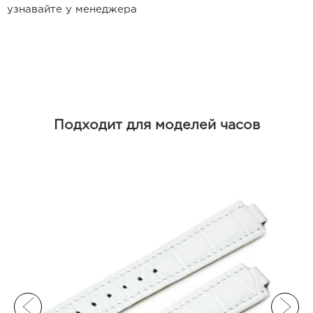
Ремешки для часов Frederique
узнавайте у менеджера
Constant
Ремешки для Carl F. Bucherer
Ремешки для часов Gerald Genta
Ремешки для часов Girard Perregaux
Подходит для моделей часов
Ремешки для часов Harry Winston
Ремешки для часов Hermes
Ремешки для часов IWC
Ремешки для часов Jacob&Co
Ремешки для часов Jaquet Droz
Ремешки для часов Jaeger LeCoultre
Ремешки для часов Longines