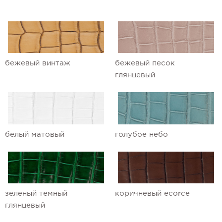
Ремешки для часов Ulysse Nardin
Ремешки для часов Vacheron
Constantin
бежевый винтаж
бежевый песок
Ремешки для часов Zenith
глянцевый
белый матовый
голубое небо
зеленый темный
коричневый ecorce
глянцевый