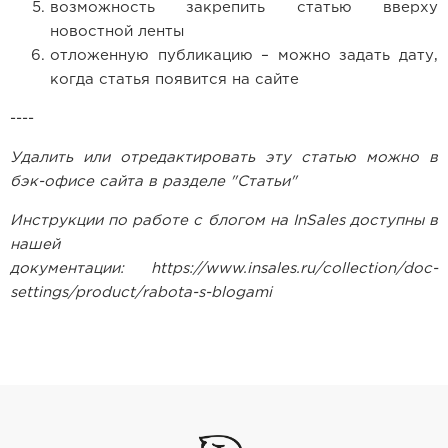
Ремешки для часов Frederique
возможность закрепить статью вверху
Constant
новостной ленты
отложенную публикацию – можно задать дату,
Ремешки для Carl F. Bucherer
когда статья появится на сайте
Ремешки для часов Gerald Genta
----
Ремешки для часов Girard Perregaux
Удалить или отредактировать эту статью можно
в
бэк-офисе сайта
в разделе "Статьи"
Ремешки для часов Harry Winston
Инструкции по работе с блогом на InSales доступны в
Ремешки для часов Hermes
нашей
документации:
https://www.insales.ru/collection/doc-
Ремешки для часов IWC
settings/product/rabota-s-blogami
Ремешки для часов Jacob&Co
Ремешки для часов Jaquet Droz
Ремешки для часов Jaeger LeCoultre
Ремешки для часов Longines