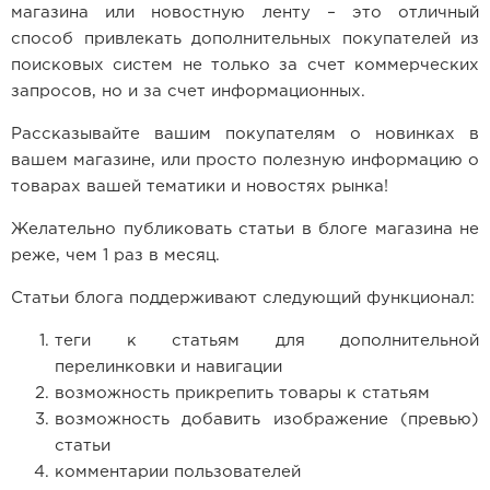
магазина или новостную ленту – это отличный
Ремешки для часов Bulgari
способ привлекать дополнительных покупателей из
поисковых систем не только за счет коммерческих
Ремешки для часов Cartier
запросов, но и за счет информационных.
Ремешки для часов Chopard
Рассказывайте вашим покупателям о новинках в
вашем магазине, или просто полезную информацию о
Ремешки для часов Corum
товарах вашей тематики и новостях рынка!
Ремешки для часов Daniel Roth
Желательно публиковать статьи в блоге магазина не
реже, чем 1 раз в месяц.
Ремешки для часов De Bethune
Статьи блога поддерживают следующий функционал:
Ремешки для часов De Grisogono
теги к статьям для дополнительной
Ремешки для часов Dewitt
перелинковки и навигации
возможность прикрепить товары к статьям
Ремешки для часов Ebel
возможность добавить изображение (превью)
Ремешки для часов Franck Muller
статьи
комментарии пользователей